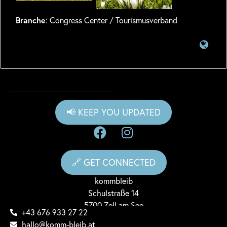
Branche
: Congress Center / Tourismusverband
📢 KEEP YOU UPDATED
🔗 GET CONNECTED
komm
bleib
Schulstraße 14
5700 Zell am See
+43 676 933 27 22
hallo@komm-bleib.at