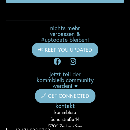
nichts mehr
verpassen &
#uptodate bleiben!
📢 KEEP YOU UPDATED
jetzt teil der
kommbleib community
werden! ♥
🔗 GET CONNECTED
kontakt
komm
bleib
Schulstraße 14
5700 Zell am See