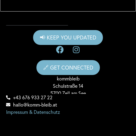
📢 KEEP YOU UPDATED
🔗 GET CONNECTED
komm
bleib
Schulstraße 14
5700 Zell am See
+43 676 933 27 22
hallo@komm-bleib.at
Impressum & Datenschutz