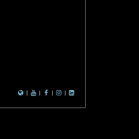
|
|
|
|