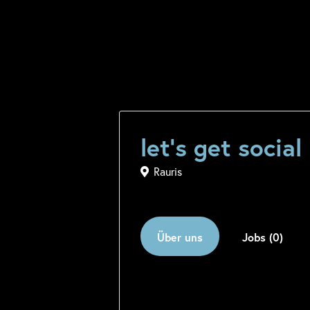
let’s get socia
Rauris
Über uns
Jobs (0)