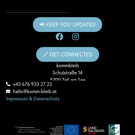
📢 KEEP YOU UPDATED
🔗 GET CONNECTED
komm
bleib
Schulstraße 14
5700 Zell am See
+43 676 933 27 22
hallo@komm-bleib.at
Impressum & Datenschutz