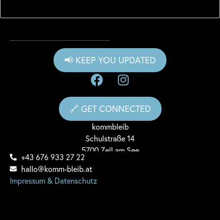
📢 KEEP YOU UPDATED
🔗 GET CONNECTED
komm
bleib
Schulstraße 14
5700 Zell am See
+43 676 933 27 22
hallo@komm-bleib.at
Impressum & Datenschutz