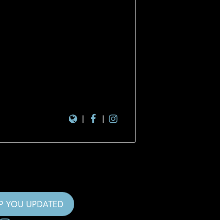
|
|
EP YOU UPDATED