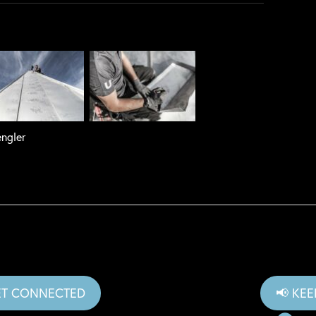
ngler
ET CONNECTED
📢 KE