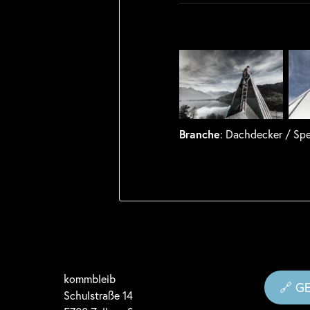
Branche
: Dachdecker / Spe
komm
bleib
🔗 G
Schulstraße 14