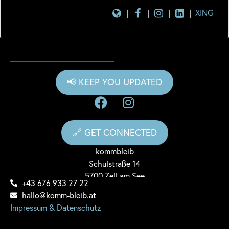
|
|
|
|
XING
📢 KEEP YOU UPDATED
🔗 GET CONNECTED
komm
bleib
Schulstraße 14
5700 Zell am See
+43 676 933 27 22
hallo@komm-bleib.at
Impressum & Datenschutz