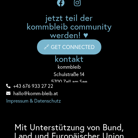
jetzt teil der
kommbleib community
werden! ♥
🔗 GET CONNECTED
kontakt
komm
bleib
Schulstraße 14
5700 Zell am See
+43 676 933 27 22
hallo@komm-bleib.at
Impressum & Datenschutz
Mit Unterstützung von Bund,
Land und Europäischer Union