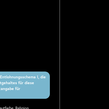
Entlohnungsschema I, die
tgehaltes für diese
tangabe für
utfarbe, Religion,