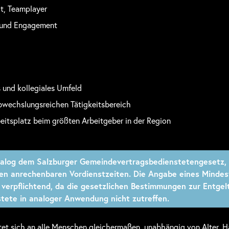
t, Teamplayer
 und Engagement
s und kollegiales Umfeld
abwechslungsreichen Tätigkeitsbereich
beitsplatz beim größten Arbeitgeber in der Region
nalog dem Salzburger Gemeindevertragsbedienstetengesetz, 
den anrechenbaren Vordienstzeiten. Die Angabe eines Mindes
 verpflichtend, da die gesetzlichen Bestimmungen zur Entgel
ete in analoger Anwendung nicht zutreffen.
tet sich an alle Menschen gleichermaßen, unabhängig von Alter, Ha