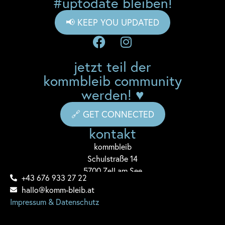
#uptodate bleiben!
📢 KEEP YOU UPDATED
jetzt teil der
kommbleib community
werden! ♥
🔗 GET CONNECTED
kontakt
komm
bleib
Schulstraße 14
5700 Zell am See
+43 676 933 27 22
hallo@komm-bleib.at
Impressum & Datenschutz