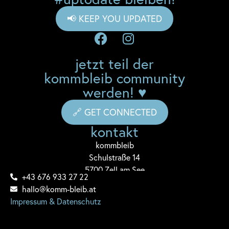
📢 KEEP YOU UPDATED
jetzt teil der
kommbleib community
werden! ♥
🔗 GET CONNECTED
kontakt
komm
bleib
Schulstraße 14
5700 Zell am See
+43 676 933 27 22
hallo@komm-bleib.at
Impressum & Datenschutz