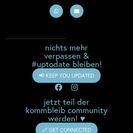
nichts mehr
verpassen &
#uptodate bleiben!
📢 KEEP YOU UPDATED
jetzt teil der
kommbleib community
werden! ♥
🔗 GET CONNECTED