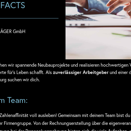
 FACTS
TRÄGER GmbH
ichen wir spannende Neubauprojekte und realisieren hochwertige
te für’s Leben schafft. Als
zuverlässiger Arbeitgeber
und einer d
rg suchen wir dich.
im Team:
Zahlenaffinität voll ausleben! Gemeinsam mit deinem Team bist du 
r Firmengruppe. Von der Rechnungserstellung über die eigenvera
zung bei der Personalverrechnung bieten sich dir viele Aufgaben, 