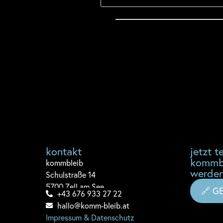
kontakt
jetzt te
kommb
komm
bleib
werden
Schulstraße 14
5700 Zell am See
🔗 G
+43 676 933 27 22
hallo@komm-bleib.at
Impressum & Datenschutz