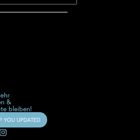
mehr
en &
te bleiben!
EP YOU UPDATED