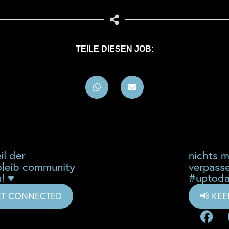
TEILE DIESEN JOB:
il der
nichts 
leib community
verpass
! ♥
#uptoda
ET CONNECTED
📢 KE