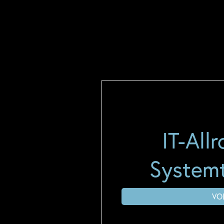
IT-All
Systemt
VO