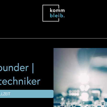
rounder |
echniker
LLZEIT