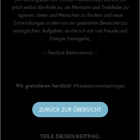
jetzt selbst die Rolle zu, als Mentorin und Triebfeder zu
agieren, Ideen und Menschen zu fördern und neue
Entwicklungen in den von mir geleiteten Bereichen zu
ermöglichen. Aufgaben, an die ich mit viel Freude und
Energie herangehe
„
– Teodora Radovanovic –
Wir gratulieren herzlich!
#frauenpowerimpinzgau
ZURÜCK ZUR ÜBERSICHT
TEILE DIESEN BEITRAG: