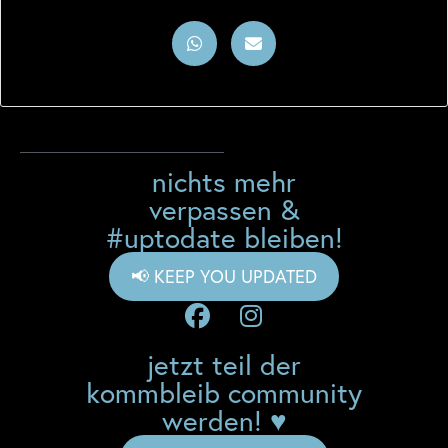
nichts mehr
verpassen &
#uptodate bleiben!
📢 KEEP YOU UPDATED
jetzt teil der
kommbleib community
werden! ♥