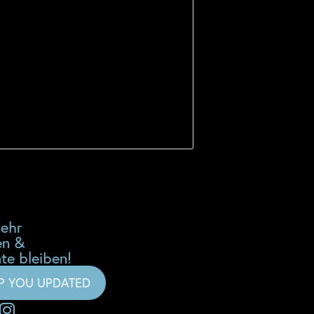
mehr
en &
te bleiben!
EP YOU UPDATED