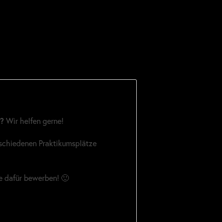
?
Wir helfen gerne!
rschiedenen Praktikumsplätze
ne dafür bewerben! 🙂