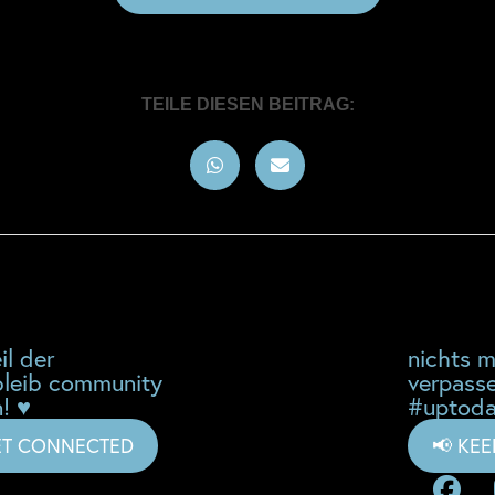
TEILE DIESEN BEITRAG:
il der
nichts 
leib community
verpass
! ♥
#uptoda
ET CONNECTED
📢 KE