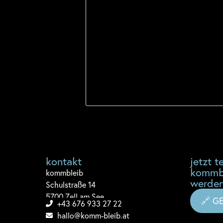
kontakt
jetzt te
kommb
komm
bleib
werden
Schulstraße 14
5700 Zell am See
🔗 G
+43 676 933 27 22
hallo@komm-bleib.at