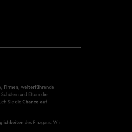
e, Firmen, weiterführende
 Schülern und Eltern die
uch Sie die
Chance auf
glichkeiten
des Pinzgaus. Wir