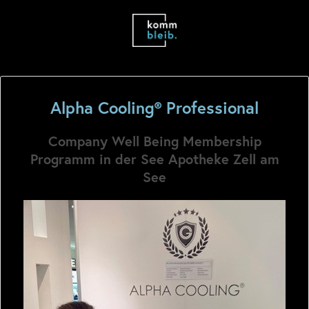
Alpha Cooling® Professional
Company Well Being Membership
Programm in der See Apotheke Zell am
See