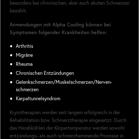
besonders bei chronischen, aber auch akuten Schmerzen
bezahlt.
Anwendungen mit Alpha Cooling können bei
Symptomen folgender Krankheiten helfen:
Arthritis
Migräne
Rheuma
Chronischen Entzündungen
Gelenk­schmerzen/Muskel­schmerzen/Nerven­
schmerzen
Karpaltunnelsyndrom
Kryiotherapien werden seit langem erfolgreich in der
Rehabilitation bzw. Schmerztherapie eingesetzt. Durch
das Herabkühlen der Körpertemperatur werden sowohl
entzündungs- als auch schmerzhemmende Prozesse in