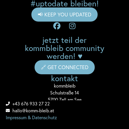
#uptodate bleiben!
📢 KEEP YOU UPDATED
jetzt teil der
kommbleib community
werden! ♥
🔗 GET CONNECTED
kontakt
komm
bleib
Schulstraße 14
5700 Zell am See
+43 676 933 27 22
hallo@komm-bleib.at
Impressum & Datenschutz