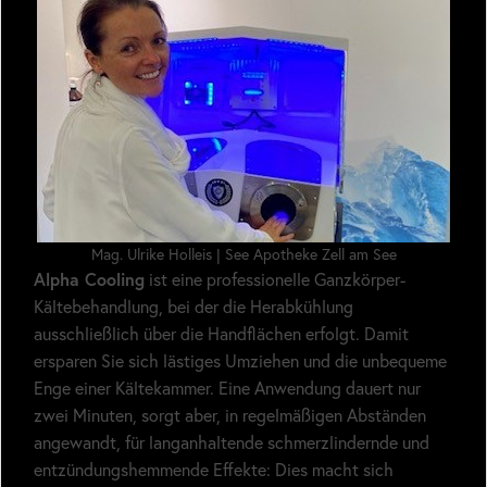
Mag. Ulrike Holleis | See Apotheke Zell am See
Alpha Cooling
ist eine professionelle Ganzkörper-
Kältebehandlung, bei der die Herabkühlung
ausschließlich über die Handflächen erfolgt. Damit
ersparen Sie sich lästiges Umziehen und die unbequeme
Enge einer Kältekammer. Eine Anwendung dauert nur
zwei Minuten, sorgt aber, in regelmäßigen Abständen
angewandt, für langanhaltende schmerzlindernde und
entzündungshemmende Effekte: Dies macht sich